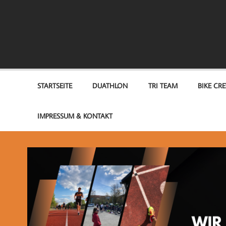
Zum
Inhalt
springen
TEAM OPTIMUM
STARTSEITE
DUATHLON
TRI TEAM
BIKE CR
IMPRESSUM & KONTAKT