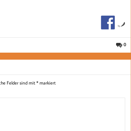
by
0
iche Felder sind mit
*
markiert