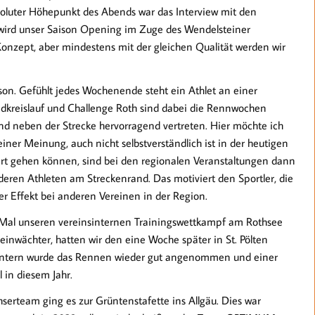
soluter Höhepunkt des Abends war das Interview mit den
3 wird unser Saison Opening im Zuge des Wendelsteiner
onzept, aber mindestens mit der gleichen Qualität werden wir
son. Gefühlt jedes Wochenende steht ein Athlet an einer
andkreislauf und Challenge Roth sind dabei die Rennwochen
nd neben der Strecke hervorragend vertreten. Hier möchte ich
ner Meinung, auch nicht selbstverständlich ist in der heutigen
tart gehen können, sind bei den regionalen Veranstaltungen dann
eren Athleten am Streckenrand. Das motiviert den Sportler, die
r Effekt bei anderen Vereinen in der Region.
 Mal unseren vereinsinternen Trainingswettkampf am Rothsee
einwächter, hatten wir den eine Woche später in St. Pölten
h intern wurde das Rennen wieder gut angenommen und einer
l in diesem Jahr.
serteam ging es zur Grüntenstafette ins Allgäu. Dies war