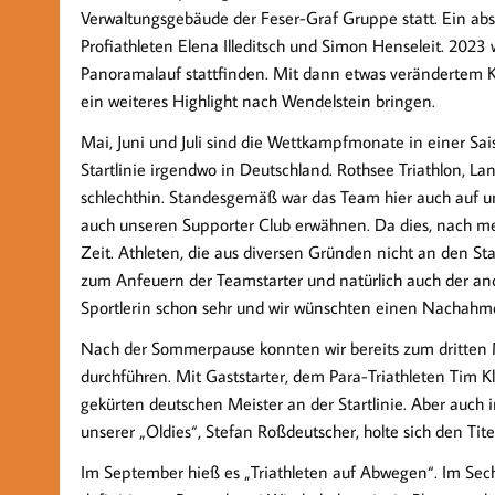
Verwaltungsgebäude der Feser-Graf Gruppe statt. Ein ab
Profiathleten Elena Illeditsch und Simon Henseleit. 202
Panoramalauf stattfinden. Mit dann etwas verändertem K
ein weiteres Highlight nach Wendelstein bringen.
Mai, Juni und Juli sind die Wettkampfmonate in einer Sai
Startlinie irgendwo in Deutschland. Rothsee Triathlon, L
schlechthin. Standesgemäß war das Team hier auch auf u
auch unseren Supporter Club erwähnen. Da dies, nach mei
Zeit. Athleten, die aus diversen Gründen nicht an den S
zum Anfeuern der Teamstarter und natürlich auch der and
Sportlerin schon sehr und wir wünschten einen Nachahme
​Nach der Sommerpause konnten wir bereits zum dritten
durchführen. Mit Gaststarter, dem Para-Triathleten Tim Kl
gekürten deutschen Meister an der Startlinie. Aber auc
unserer „Oldies“, Stefan Roßdeutscher, holte sich den Tite
Im September hieß es „Triathleten auf Abwegen“. Im Sech