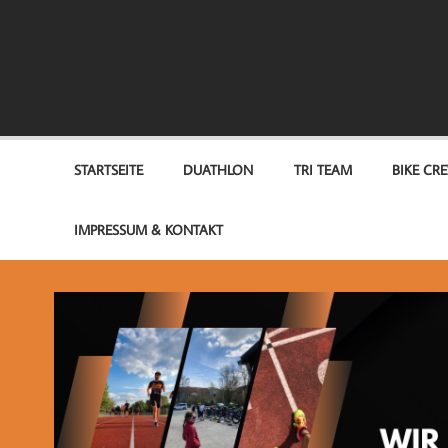
Zum
Inhalt
springen
TEAM OPTIMUM
STARTSEITE
DUATHLON
TRI TEAM
BIKE CR
IMPRESSUM & KONTAKT