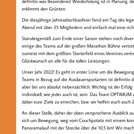
definitiv was Besonderes! Wiederholung ist in Planung,
erklimmt den Grünten.
Die diesjährige Jahresabschlussfeier fand am Tag des l
Abend mit über 35 Mitgliedern und einfach mal eine richt
Standesgemäß zum Ende einer Saison stehen noch divers
einige des Teams auf der großen Marathon Bühne vertret
zumeist mit dem größten Starterfeld eines Vereines vertre
Glückwunsch an alle für die tollen Leistungen.
Unser Jahr 2022! Es geht in erster Linie um die Bewegu
Teams in Bezug auf die Ausdauersportarten ist definitiv d
aber bei uns absolut nebensächlich. Wichtig ist der Erfolg
individuell, wie jeder auch ist, sein. Das Team OPTIMUM
dabei eure Ziele zu erreichen, bzw. wir helfen euch auch Z
An dieser Stelle, daher der oben versprochene Ausblick 
sich um Bewegung, weg vom Couchpotato mit einem konkre
Panoramalauf mit der Strecke über die 10,5 km! Wir mache