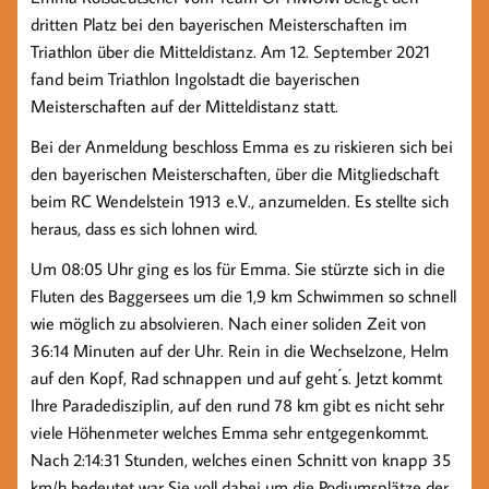
dritten Platz bei den bayerischen Meisterschaften im
Triathlon über die Mitteldistanz. Am 12. September 2021
fand beim Triathlon Ingolstadt die bayerischen
Meisterschaften auf der Mitteldistanz statt.
Bei der Anmeldung beschloss Emma es zu riskieren sich bei
den bayerischen Meisterschaften, über die Mitgliedschaft
beim RC Wendelstein 1913 e.V., anzumelden. Es stellte sich
heraus, dass es sich lohnen wird.
Um 08:05 Uhr ging es los für Emma. Sie stürzte sich in die
Fluten des Baggersees um die 1,9 km Schwimmen so schnell
wie möglich zu absolvieren. Nach einer soliden Zeit von
36:14 Minuten auf der Uhr. Rein in die Wechselzone, Helm
auf den Kopf, Rad schnappen und auf geht ́s. Jetzt kommt
Ihre Paradedisziplin, auf den rund 78 km gibt es nicht sehr
viele Höhenmeter welches Emma sehr entgegenkommt.
Nach 2:14:31 Stunden, welches einen Schnitt von knapp 35
km/h bedeutet war Sie voll dabei um die Podiumsplätze der