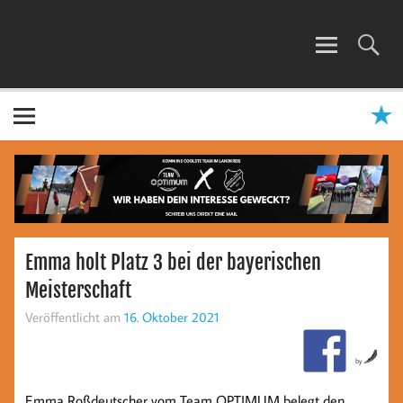
Zum
Inhalt
springen
TEAM OPTIMUM
Emma holt Platz 3 bei der bayerischen
Meisterschaft
Veröffentlicht am
16. Oktober 2021
by
Emma Roßdeutscher vom Team OPTIMUM belegt den