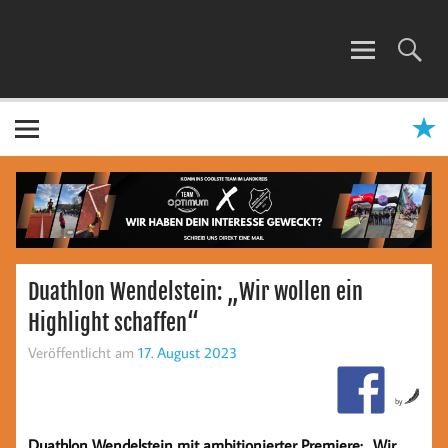
Zum
Inhalt
springen
TEAM OPTIMUM
Duathlon Wendelstein: „Wir wollen ein
Highlight schaffen“
Veröffentlicht am
17. August 2023
by
Duathlon Wendelstein mit ambitionierter Premiere: „Wir