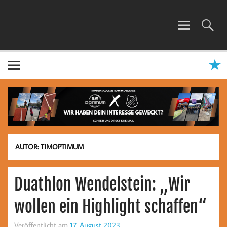
Zum
Inhalt
springen
TEAM OPTIMUM
AUTOR:
TIMOPTIMUM
Duathlon Wendelstein: „Wir
wollen ein Highlight schaffen“
Veröffentlicht am
17. August 2023