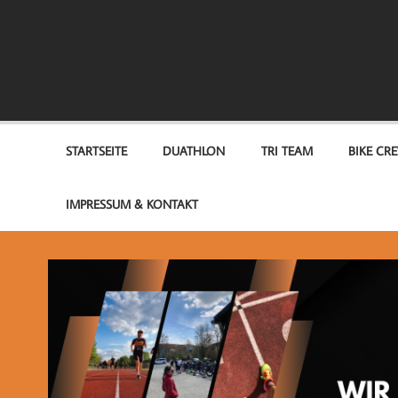
Zum
Inhalt
springen
TEAM OPTIMUM
STARTSEITE
DUATHLON
TRI TEAM
BIKE CR
IMPRESSUM & KONTAKT