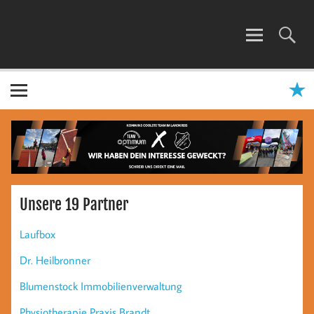
Zum
Inhalt
springen
TEAM OPTIMUM
Unsere 19 Partner
Laufbox
Dr. Heilbronner
Blumenstock Immobilienverwaltung
Physiotherapie Praxis Brandt