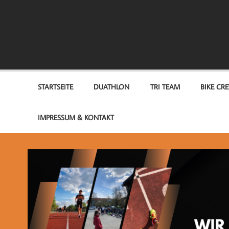
Zum
Inhalt
springen
TEAM OPTIMUM
STARTSEITE
DUATHLON
TRI TEAM
BIKE CR
IMPRESSUM & KONTAKT