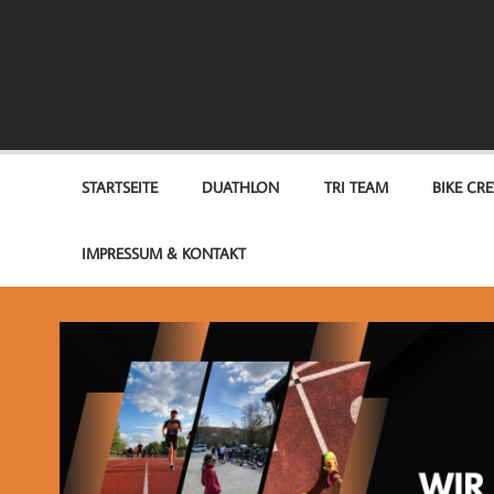
Zum
Inhalt
springen
TEAM OPTIMUM
STARTSEITE
DUATHLON
TRI TEAM
BIKE CR
IMPRESSUM & KONTAKT