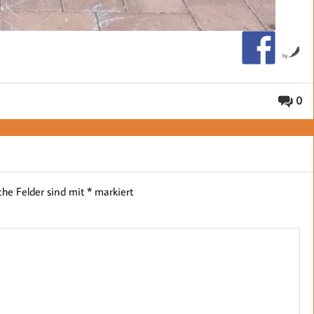
by
0
iche Felder sind mit
*
markiert