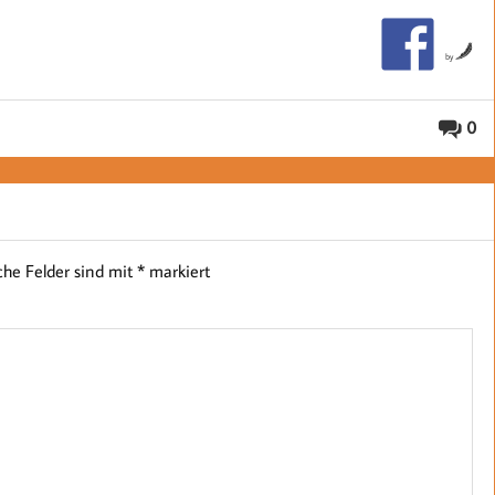
by
0
iche Felder sind mit
*
markiert