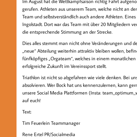
Im August hat die Wettkampfsaison richtig Fahrt aufgen
gerufen. Athleten aus unserem Team, welche nicht an der 
Team und selbstverständlich auch andere Athleten. Eines
Ingolstadt. Dort war das Team mit über 20 Mitgliedern ver
die entsprechende Stimmung an der Strecke.
Dies alles stemmt man nicht ohne Veränderungen und der
„neue“ Abteilung weiterhin attraktiv bleiben wollen, bef
fünfköpfiges „Orgateam“, welches in einem monatlichen 
erfolgreiche Zukunft im Vereinssport stellt.
Triathlon ist nicht so abgefahren wie viele denken. Bei u
absolvieren. Wer Bock hat uns kennenzulernen, kann ger
unsere Social Media Plattformen (Insta: team_optimum_
auf euch!
Text:
Tim Feuerlein Teammanager
Rene Ertel PR/Socialmedia