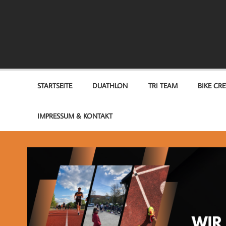
Zum
Inhalt
springen
TEAM OPTIMUM
STARTSEITE
DUATHLON
TRI TEAM
BIKE CR
IMPRESSUM & KONTAKT