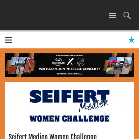
Zum
Inhalt
springen
TEAM OPTIMUM
Seifert Medien Women Challenge