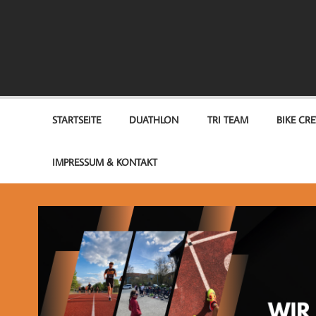
Zum
Inhalt
springen
TEAM OPTIMUM
STARTSEITE
DUATHLON
TRI TEAM
BIKE CR
IMPRESSUM & KONTAKT