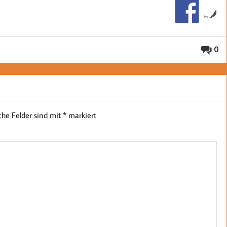
by
0
iche Felder sind mit
*
markiert