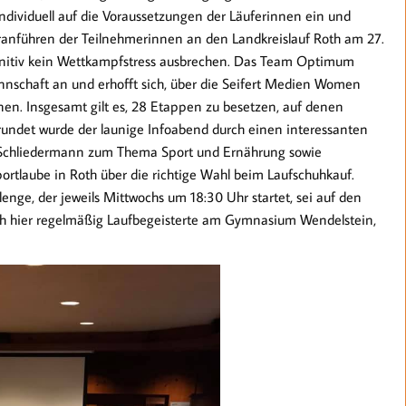
ndividuell auf die Voraussetzungen der Läuferinnen ein und
Heranführen der Teilnehmerinnen an den Landkreislauf Roth am 27.
definitiv kein Wettkampfstress ausbrechen. Das Team Optimum
nschaft an und erhofft sich, über die Seifert Medien Women
nen. Insgesamt gilt es, 28 Etappen zu besetzen, auf denen
rundet wurde der launige Infoabend durch einen interessanten
si Schliedermann zum Thema Sport und Ernährung sowie
tlaube in Roth über die richtige Wahl beim Laufschuhkauf.
nge, der jeweils Mittwochs um 18:30 Uhr startet, sei auf den
ich hier regelmäßig Laufbegeisterte am Gymnasium Wendelstein,